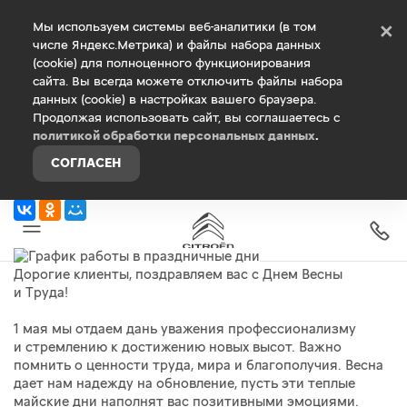
Debug Mode
Мы используем системы веб-аналитики (в том
×
числе Яндекс.Метрика) и файлы набора данных
(cookie) для полноценного функционирования
Главная
О компании
Новости
сайта. Вы всегда можете отключить файлы набора
данных (cookie) в настройках вашего браузера.
Продолжая использовать сайт, вы соглашаетесь с
График работы в праздничные дни
политикой обработки персональных данных
.
29 апреля 2025 г.
СОГЛАСЕН
Поделиться
Дорогие клиенты, поздравляем вас с Днем Весны
и Труда!
1 мая мы отдаем дань уважения профессионализму
и стремлению к достижению новых высот. Важно
помнить о ценности труда, мира и благополучия. Весна
дает нам надежду на обновление, пусть эти теплые
майские дни наполнят вас позитивными эмоциями.